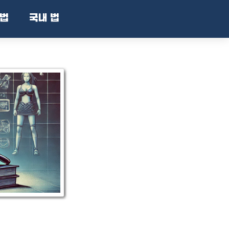
법
국내 법