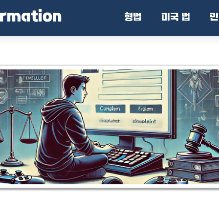
ormation
형법
미국 법
민