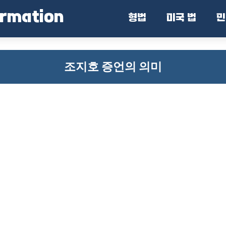
ormation
형법
미국 법
민
조지호 증언의 의미