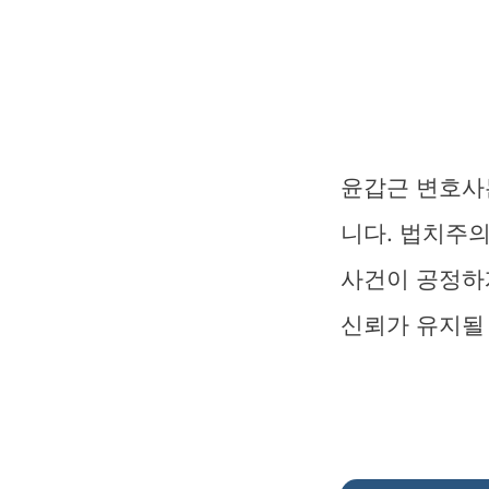
윤갑근 변호사
니다. 법치주
사건이 공정하
신뢰가 유지될 