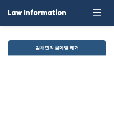
Skip
to
Me
Law Information
content
김채연 금메달 획득
김채연의 금메달 쾌거