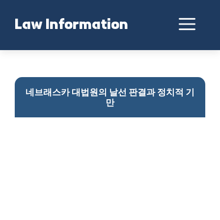
Skip
to
Me
Law Information
content
네브래스카 대법원의 판결: 투표권 보호와 정치적 음모의 충돌
네브래스카 대법원의 날선 판결과 정치적 기
만