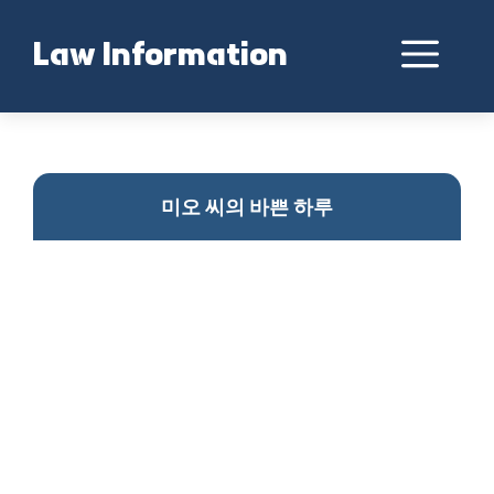
Skip
to
Me
Law Information
content
다문화 가교 미오씨의 하루
미오 씨의 바쁜 하루