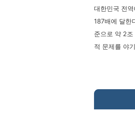
대한민국 전역에
187배에 달
준으로 약 2조
적 문제를 야