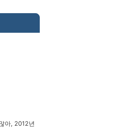
아, 2012년