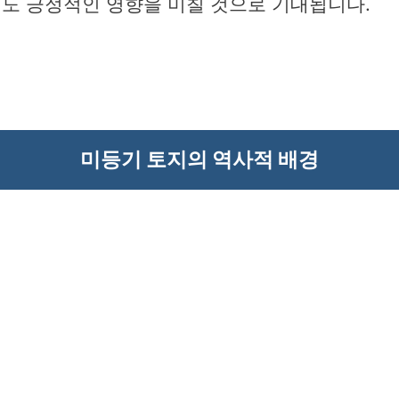
에도 긍정적인 영향을 미칠 것으로 기대됩니다.
미등기 토지의 역사적 배경