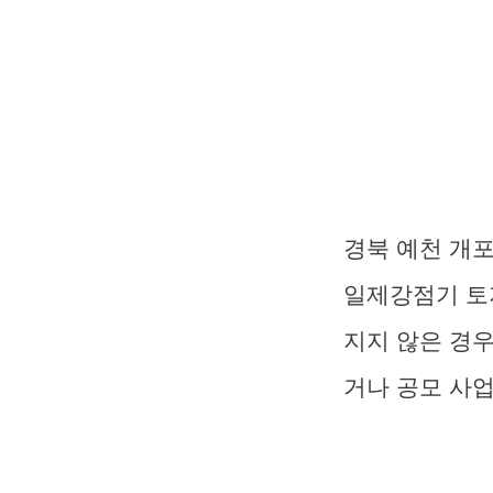
경북 예천 개포
일제강점기 토
지지 않은 경
거나 공모 사업