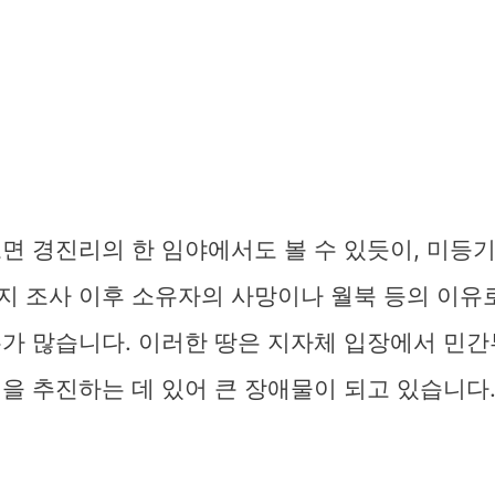
면 경진리의 한 임야에서도 볼 수 있듯이, 미등
지 조사 이후 소유자의 사망이나 월북 등의 이유
우가 많습니다. 이러한 땅은 지자체 입장에서 민
을 추진하는 데 있어 큰 장애물이 되고 있습니다