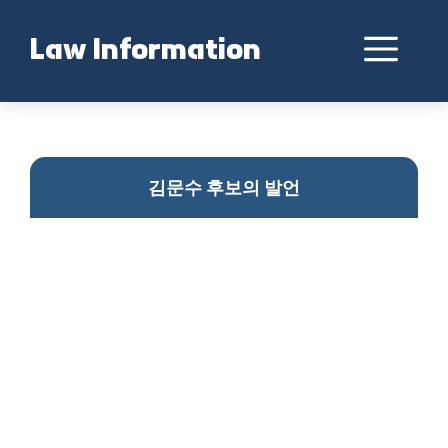
Skip
to
Me
Law Information
content
박근혜 예우 논란 확산
김문수 후보의 발언