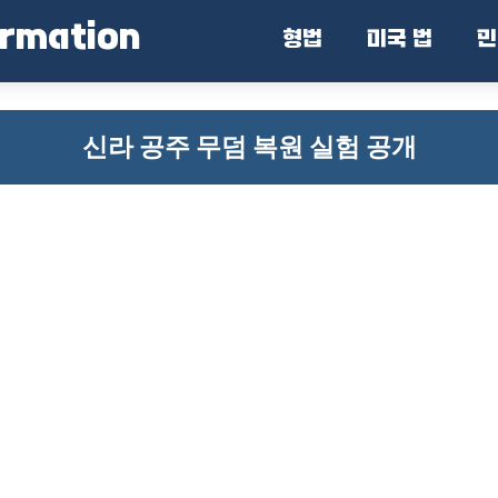
ormation
형법
미국 법
민
신라 공주 무덤 복원 실험 공개