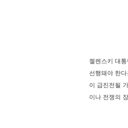
젤렌스키 대통
선행돼야 한다
이 급진전될 
이나 전쟁의 