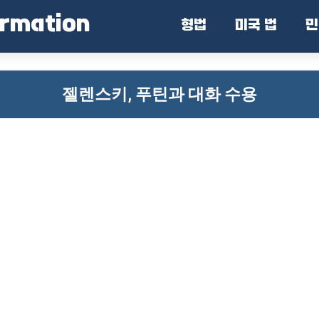
ormation
형법
미국 법
민
젤렌스키, 푸틴과 대화 수용