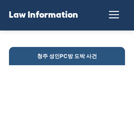
Skip
to
Me
Law Information
content
청주PC방 도박사건
청주 성인PC방 도박 사건