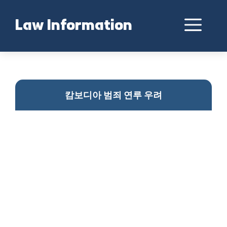
Skip
to
Me
Law Information
content
캄보디아 출국 제지 사건
캄보디아 범죄 연루 우려