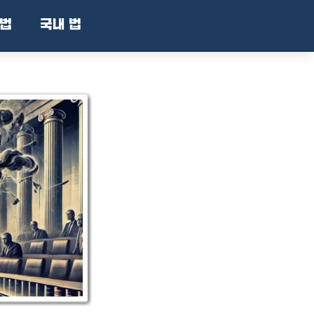
법
국내 법