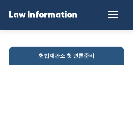
Skip
to
Me
Law Information
content
헌재 첫 탄핵심판 열려
헌법재판소 첫 변론준비