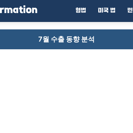
ormation
형법
미국 법
민
7월 수출 동향 분석